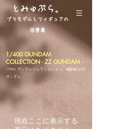
。
とみゅぷら
プラモデルとフィギュアの
保管庫
1/400 GUNDAM
COLLECTION - ZZ GUNDAM -
1/400 ガンダムコレクションより、機動戦士ZZ
ガンダム
現在ここに表示する