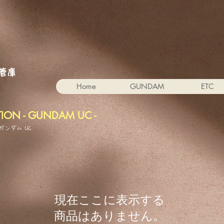
。
管庫
Home
GUNDAM
ETC
ION - GUNDAM UC -
ガンダム UC
現在ここに表示する
商品はありません。