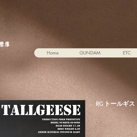
。
管庫
Home
GUNDAM
ETC
RG トールギス