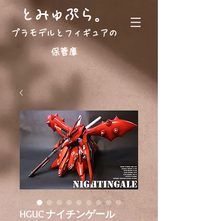
。
とみゅぷら
プラモデルとフィギュアの
保管庫
HGUC ナイチンゲール