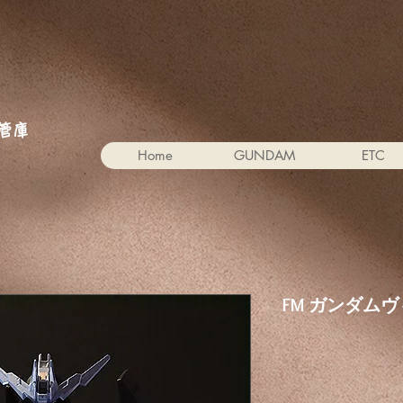
。
管庫
Home
GUNDAM
ETC
FM ガンダム