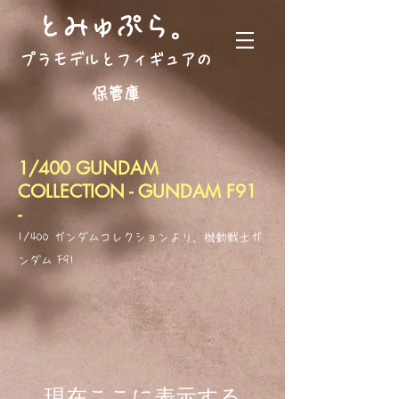
。
とみゅぷら
プラモデルとフィギュアの
保管庫
1/400 GUNDAM
COLLECTION - GUNDAM F91
-
1/400 ガンダムコレクションより、機動戦士ガ
ンダム F91
現在ここに表示する