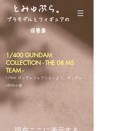
。
とみゅぷら
プラモデルとフィギュアの
保管庫
1/400 GUNDAM
COLLECTION - THE 08 MS
TEAM -
1/400 ガンダムコレクションより、ガンダム
08MS小隊
現在ここに表示する