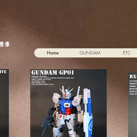
。
管庫
Home
GUNDAM
ETC